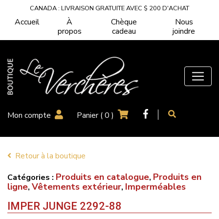
CANADA : LIVRAISON GRATUITE AVEC $ 200 D'ACHAT
Accueil
À
Chèque
Nous
propos
cadeau
joindre
Mon compte
Panier (
0
)
Retour à la boutique
Produits en catalogue
Produits en
Catégories :
,
ligne
Vêtements extérieur
Imperméables
,
,
IMPER JUNGE 2292-88