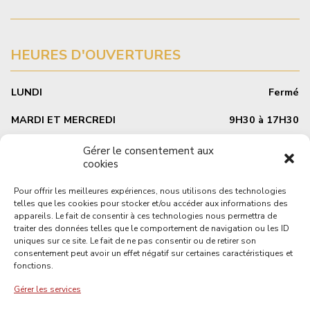
HEURES D'OUVERTURES
LUNDI
Fermé
MARDI ET MERCREDI
9H30 à 17H30
JEUDI ET VENDREDI
9H30 à 17H30
Gérer le consentement aux
cookies
SAMEDI
9H30 à 17H00
Pour offrir les meilleures expériences, nous utilisons des technologies
DIMANCHE
Fermé
telles que les cookies pour stocker et/ou accéder aux informations des
appareils. Le fait de consentir à ces technologies nous permettra de
traiter des données telles que le comportement de navigation ou les ID
uniques sur ce site. Le fait de ne pas consentir ou de retirer son
consentement peut avoir un effet négatif sur certaines caractéristiques et
Livraison
fonctions.
Politique de retours et échanges
Gérer les services
Termes et conditions